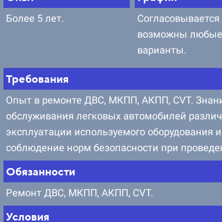
Более 5 лет.
Согласовывается 
возможны любы
варианты.
Требования
Опыт в ремонте ДВС, МКПП, АКПП, CVT. Знан
обслуживания легковых автомобилей различ
эксплуатации используемого оборудования и
соблюдение норм безопасности при проведе
Обязанности
Ремонт ДВС, МКПП, АКПП, CVT.
Условия