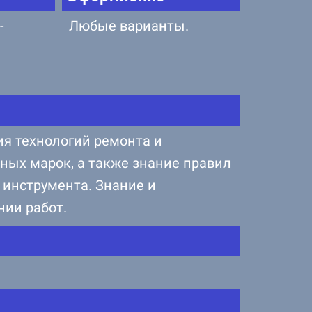
-
Любые варианты.
е
ия технологий ремонта и
ных марок, а также знание правил
 инструмента. Знание и
нии работ.