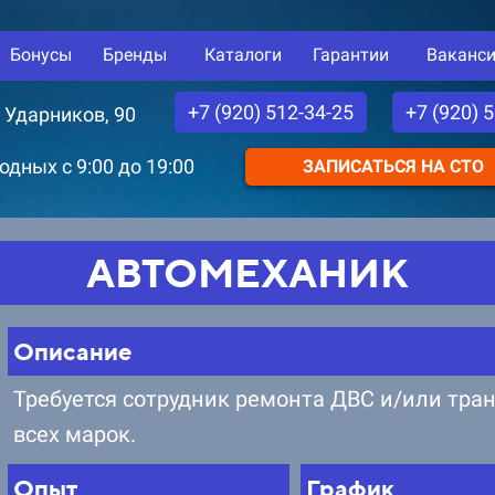
Бонусы
Бренды
Каталоги
Гарантии
Ваканс
+7 (920) 512-34-25
+7 (920) 
. Ударников, 90
дных с 9:00 до 19:00
ЗАПИСАТЬСЯ НА СТО
АВТОМЕХАНИК
Описание
Требуется сотрудник ремонта ДВС и/или тр
всех марок.
Опыт
График