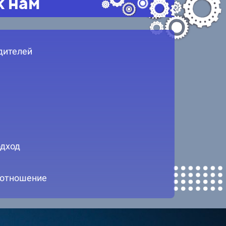
к нам
дителей
дход
 отношение