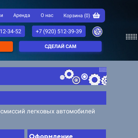
ии
Аренда
О нас
Корзина (
0
)
512-34-52
+7 (920) 512-39-39
СДЕЛАЙ САМ
ансмиссий легковых автомобилей
Оформление