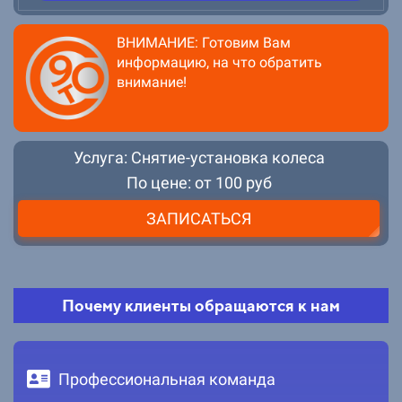
кол
со
ВНИМАНИЕ: Готовим Вам
дей
информацию, на что обратить
пов
внимание!
Услуга: Снятие-установка колеса
По цене: от 100 руб
ЗАПИСАТЬСЯ
Почему клиенты обращаются к нам
Профессиональная команда