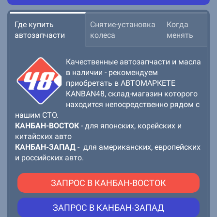
Где купить
Снятие-установка
Когда
автозапчасти
колеса
менять
Качественные автозапчасти и масла
в наличии - рекомендуем
приобретать в АВТОМАРКЕТЕ
KANBAN48, склад-магазин которого
находится непосредственно рядом с
нашим СТО.
КАНБАН-ВОСТОК
- для японских, корейских и
китайских авто
Сня
КАНБАН-ЗАПАД
- для американских, европейских
про
и российских авто.
авт
при
ЗАПРОС В КАНБАН-ВОСТОК
зам
Про
ЗАПРОС В КАНБАН-ЗАПАД
инс