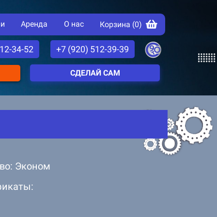
ии
Аренда
О нас
Корзина (
0
)
512-34-52
+7 (920) 512-39-39
СДЕЛАЙ САМ
во: Эконом
фикаты: