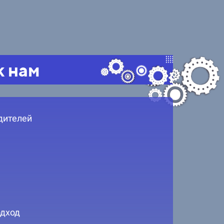
к нам
дителей
дход