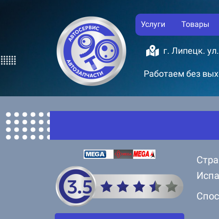
Услуги
Товары
г. Липецк. ул
Работаем без выхо
Стра
Исп
Спос