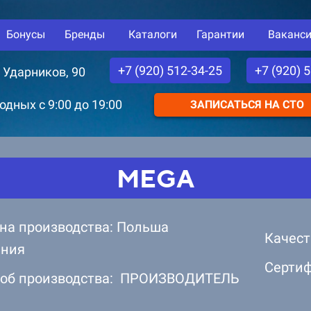
Бонусы
Бренды
Каталоги
Гарантии
Ваканс
+7 (920) 512-34-25
+7 (920) 
. Ударников, 90
дных с 9:00 до 19:00
ЗАПИСАТЬСЯ НА СТО
MEGA
на производства: Польша
Качест
ания
Серти
об производства: ПРОИЗВОДИТЕЛЬ