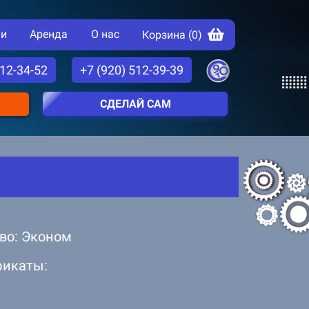
ии
Аренда
О нас
Корзина (
0
)
512-34-52
+7 (920) 512-39-39
СДЕЛАЙ САМ
во: Эконом
фикаты: