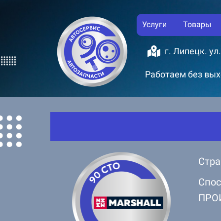
Услуги
Товары
г. Липецк. ул
Работаем без выхо
Стра
Спос
ПРО