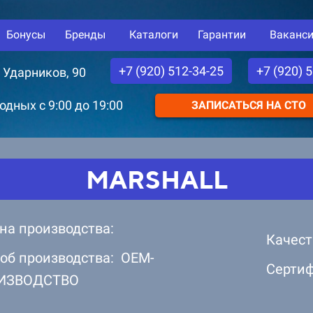
Бонусы
Бренды
Каталоги
Гарантии
Ваканс
+7 (920) 512-34-25
+7 (920) 
. Ударников, 90
дных с 9:00 до 19:00
ЗАПИСАТЬСЯ НА СТО
MARSHALL
на производства:
Качест
об производства: OEM-
Серти
ИЗВОДСТВО