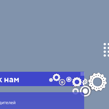
к нам
дителей