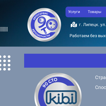
Услуги
Товары
г. Липецк. ул
Работаем без выхо
Стра
Спос