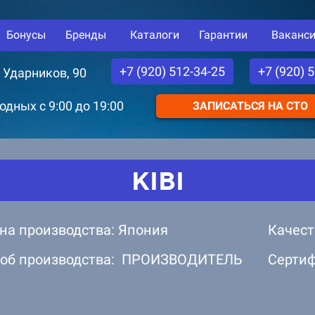
Бонусы
Бренды
Каталоги
Гарантии
Ваканс
+7 (920) 512-34-25
+7 (920) 
. Ударников, 90
дных с 9:00 до 19:00
ЗАПИСАТЬСЯ НА СТО
KIBI
на производства: Япония
Качест
об производства: ПРОИЗВОДИТЕЛЬ
Серти