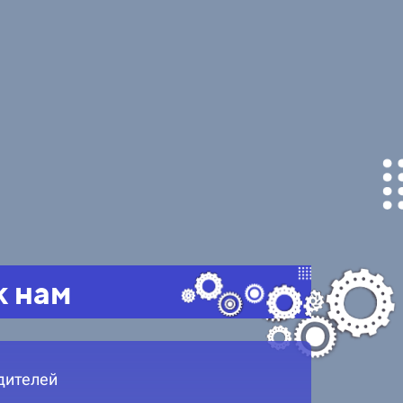
к нам
дителей