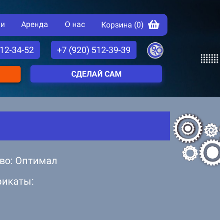
ии
Аренда
О нас
Корзина (
0
)
512-34-52
+7 (920) 512-39-39
СДЕЛАЙ САМ
во: Оптимал
фикаты: