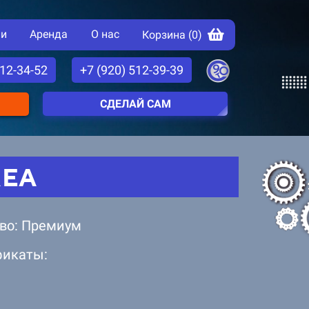
ии
Аренда
О нас
Корзина (
0
)
512-34-52
+7 (920) 512-39-39
СДЕЛАЙ САМ
REA
во: Премиум
фикаты: