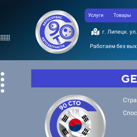
Услуги
Товары
г. Липецк. ул
Работаем без выхо
GE
Стра
Спос