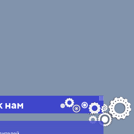
к нам
дителей