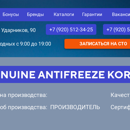
Бонусы
Бренды
Каталоги
Гарантии
Ваканс
+7 (920) 512-34-25
+7 (920) 
. Ударников, 90
дных с 9:00 до 19:00
ЗАПИСАТЬСЯ НА СТО
NUINE ANTIFREEZE KO
на производства:
Качест
об производства: ПРОИЗВОДИТЕЛЬ
Серти