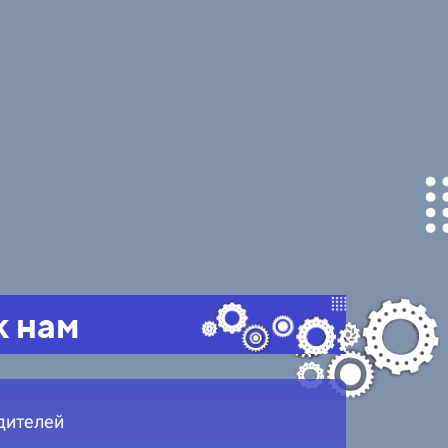
к нам
дителей