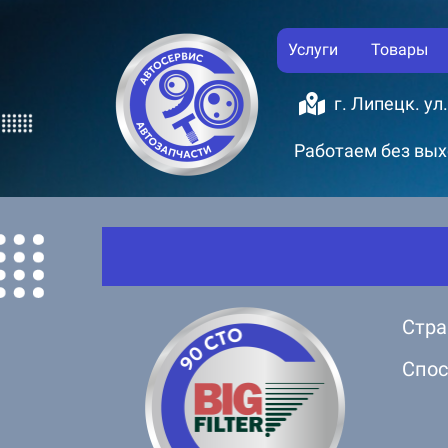
Услуги
Товары
г. Липецк. ул
Работаем без выхо
Стра
Спос