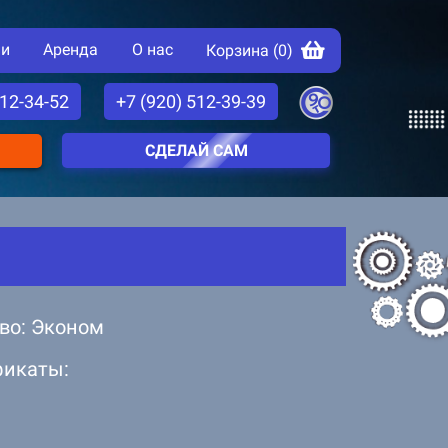
ии
Аренда
О нас
Корзина (
0
)
512-34-52
+7 (920) 512-39-39
СДЕЛАЙ САМ
во: Эконом
фикаты: