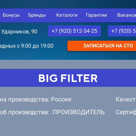
Бонусы
Бренды
Каталоги
Гарантии
Ваканс
+7 (920) 512-34-25
+7 (920) 
. Ударников, 90
дных с 9:00 до 19:00
ЗАПИСАТЬСЯ НА СТО
BIG FILTER
на производства: Россия
Качест
об производства: ПРОИЗВОДИТЕЛЬ
Серти