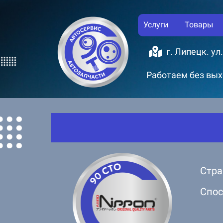
Услуги
Товары
г. Липецк. ул
Работаем без выхо
Стра
Спос