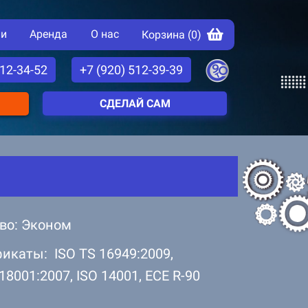
ии
Аренда
О нас
Корзина (
0
)
512-34-52
+7 (920) 512-39-39
СДЕЛАЙ САМ
во: Эконом
икаты: ISO TS 16949:2009,
8001:2007, ISO 14001, ECE R-90