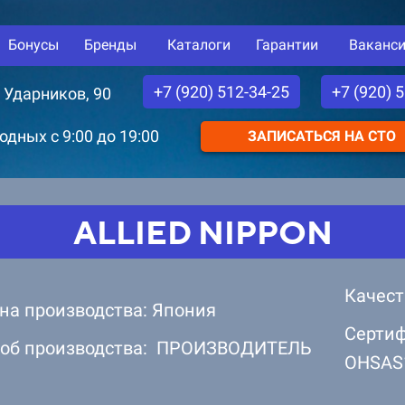
Бонусы
Бренды
Каталоги
Гарантии
Ваканс
+7 (920) 512-34-25
+7 (920) 
. Ударников, 90
дных с 9:00 до 19:00
ЗАПИСАТЬСЯ НА СТО
ALLIED NIPPON
Качест
на производства: Япония
Сертиф
об производства: ПРОИЗВОДИТЕЛЬ
OHSAS1