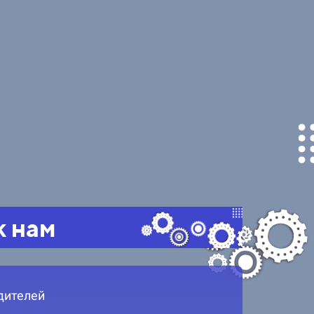
к нам
дителей