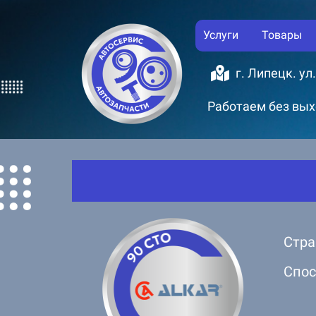
Услуги
Товары
г. Липецк. ул
Работаем без выхо
Стра
Спос