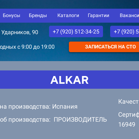
Бонусы
Бренды
Каталоги
Гарантии
Ваканс
+7 (920) 512-34-25
+7 (920) 
. Ударников, 90
дных с 9:00 до 19:00
ЗАПИСАТЬСЯ НА СТО
ALKAR
Качест
на производства: Испания
Сертиф
об производства: ПРОИЗВОДИТЕЛЬ
16949