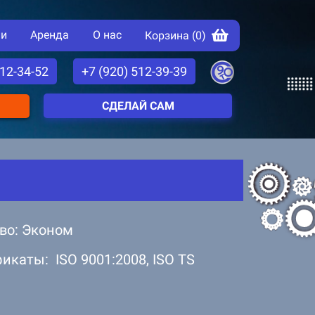
ии
Аренда
О нас
Корзина (
0
)
512-34-52
+7 (920) 512-39-39
СДЕЛАЙ САМ
во: Эконом
икаты: ISO 9001:2008, ISO TS