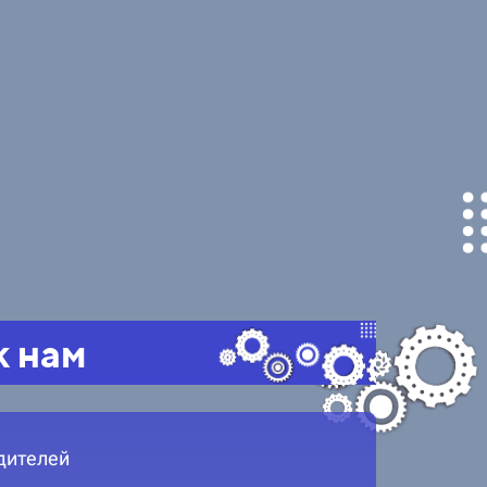
к нам
дителей