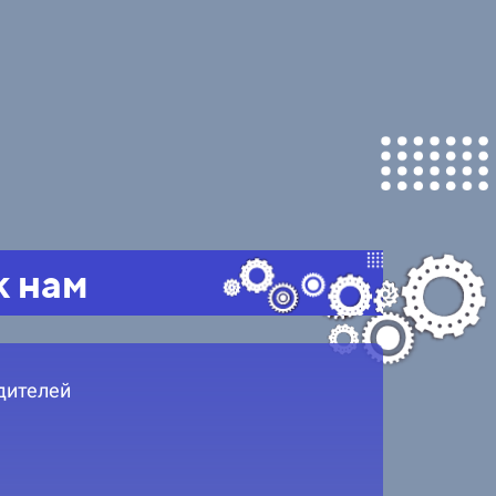
к нам
дителей