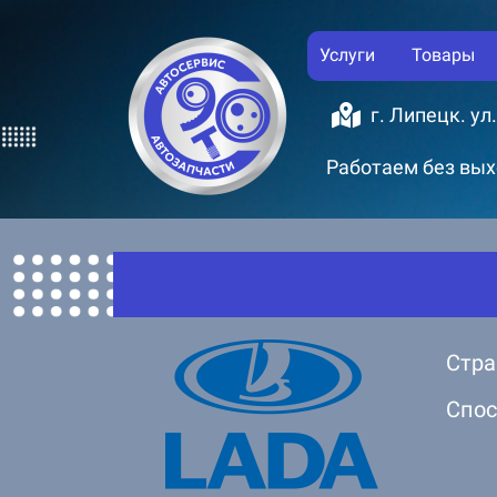
Услуги
Товары
г. Липецк. ул
Работаем без выхо
Стра
Спос