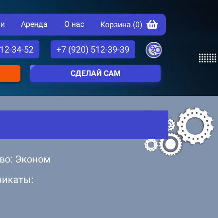
ии
Аренда
О нас
Корзина (
0
)
512-34-52
+7 (920) 512-39-39
СДЕЛАЙ САМ
во: Эконом
фикаты: