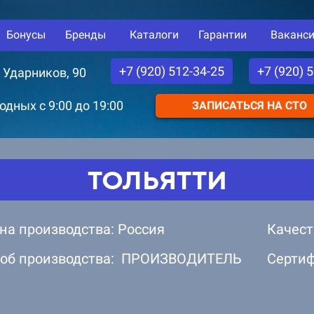
Бонусы
Бренды
Каталоги
Гарантии
Ваканс
+7 (920) 512-34-25
+7 (920) 
. Ударников, 90
дных с 9:00 до 19:00
ЗАПИСАТЬСЯ НА СТО
ТОЛЬЯТТИ
на производства: Россия
Качест
об производства: ПРОИЗВОДИТЕЛЬ
Серти