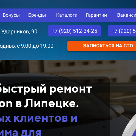
Бонусы
Бренды
Каталоги
Гарантии
Ваканс
+7 (920) 512-34-25
+7 (920) 
. Ударников, 90
дных с 9:00 до 19:00
ЗАПИСАТЬСЯ НА СТО
быстрый ремонт
on в Липецке.
ых клиентов и
мма
для