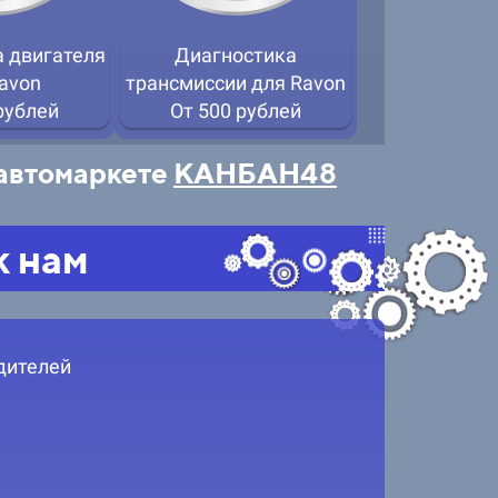
 двигателя
Диагностика
Замен
avon
трансмиссии для Ravon
масла
рублей
От 500 рублей
От 5
 автомаркете
КАНБАН48
к нам
дителей
Заме
зажиган
От 6