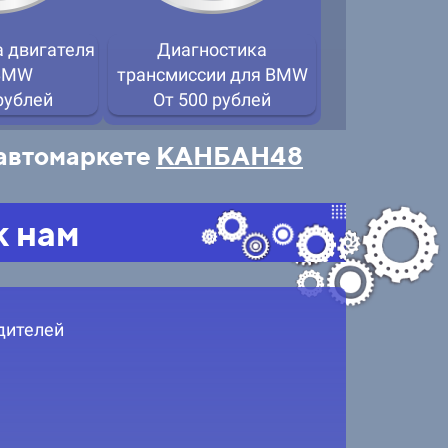
 двигателя
Диагностика
Замен
BMW
трансмиссии для BMW
масл
рублей
От 500 рублей
От 5
 автомаркете
КАНБАН48
к нам
дителей
Заме
зажига
От 6