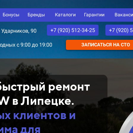
Бонусы
Бренды
Каталоги
Гарантии
Ваканс
+7 (920) 512-34-25
+7 (920) 
. Ударников, 90
дных с 9:00 до 19:00
ЗАПИСАТЬСЯ НА СТО
быстрый ремонт
W в Липецке.
ых клиентов и
мма
для